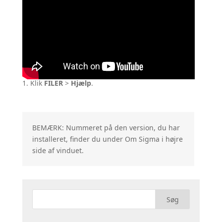
1. Klik
FILER
>
Hjælp
.
BEMÆRK: Nummeret på den version, du har
installeret, finder du under Om Sigma i højre
side af vinduet.