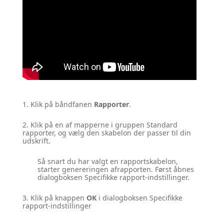
1. Klik på båndfanen
Rapporter
.
2. Klik på en af mapperne i gruppen Standard
rapporter, og vælg den skabelon der passer til din
udskrift.
Så snart du har valgt en rapportskabelon,
starter genereringen afrapporten. Først åbnes
dialogboksen Specifikke rapport-indstillinger.
3. Klik på knappen
OK
i dialogboksen Specifikke
rapport-indstillinger